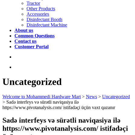
Tractor
Other Products
Accessories
Disinfectant Booth
Disinfectant Machine
About us
Common Questions
Contact us
Customer Portal
Uncategorized
Welcome to Mohammedi Hardware Mart
>
News
>
Uncategorized
>
Sadə interfeys və sürətli naviqasiya ilə
https://www.pivotanalysis.com/ istifadəçi üçün vaxt qazanır
Sadə interfeys və sürətli naviqasiya ilə
https://www.pivotanalysis.com/ istifadəçi