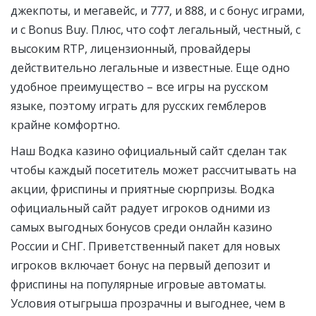
джекпоты, и мегавейс, и 777, и 888, и с бонус играми,
и с Bonus Buy. Плюс, что софт легальный, честный, с
высоким RTP, лицензионный, провайдеры
действительно легальные и известные. Еще одно
удобное преимущество – все игры на русском
языке, поэтому играть для русских гемблеров
крайне комфортно.
Наш Водка казино официальный сайт сделан так
чтобы каждый посетитель может рассчитывать на
акции, фриспины и приятные сюрпризы. Водка
официальный сайт радует игроков одними из
самых выгодных бонусов среди онлайн казино
России и СНГ. Приветственный пакет для новых
игроков включает бонус на первый депозит и
фриспины на популярные игровые автоматы.
Условия отыгрыша прозрачны и выгоднее, чем в