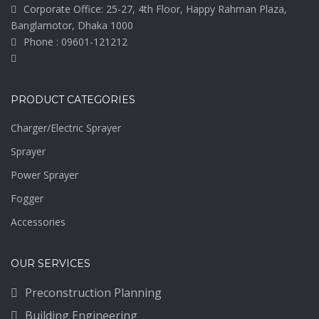
Corporate Office: 25-27, 4th Floor, Happy Rahman Plaza,
Banglamotor, Dhaka 1000
Phone : 09601-121212
PRODUCT CATEGORIES
Charger/Electric Sprayer
Sprayer
Power Sprayer
Fogger
Accessories
OUR SERVICES
Preconstruction Planning
Building Engineering