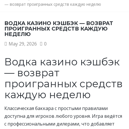
— возврат проигранных средств каждую неделю
ВОДКА КАЗИНО КЭШБЭК — ВОЗВРАТ
ПРОИГРАННЫХ СРЕДСТВ КАЖДУЮ
НЕДЕЛЮ
May 29, 2026
0
Водка казино кэшбэк
— возврат
проигранных средств
каждую неделю
Классическая баккара с простыми правилами
доступна для игроков любого уровня. Игра ведётся
с профессиональными дилерами, что добавляет