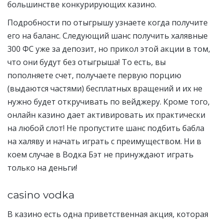
большинстве конкурирующих казино.
Подробности по отыгрышу узнаете когда получите
его на баланс. Следующий шанс получить халявные
300 ФС уже за депозит, но прикол этой акции в том,
что они будут без отыгрыша! То есть, вы
пополняете счет, получаете первую порцию
(выдаются частями) бесплатных вращений и их не
нужно будет откручивать по вейджеру. Кроме того,
онлайн казино дает активировать их практически
на любой слот! Не пропустите шанс подбить бабла
на халяву и начать играть с преимуществом. Ни в
коем случае в Водка Бэт не принуждают играть
только на деньги!
casino vodka
В казино есть одна приветственная акция, которая