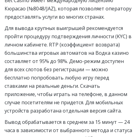
Bet Casino имеет международную лицензию
Кюрасао (№8048/JAZ), которая позволяет оператору
предоставлять услуги во многих странах.
Для вывода крупных выигрышей рекомендуется
пройти процедуру подтверждения личности (KYC) в
личном кабинете. RTP (коэффициент возврата)
большинства игровых автоматов на Водка казино
составляет от 95% до 98%. Демо-режим доступен
для всех слотов без регистрации — можно
бесплатно попробовать любую игру перед
ставками на реальные деньги. Скачать
приложение, чтобы играть на телефоне, в данном
случае посетителям не придется. Для мобильных
устройств разработана отдельная версия сайта.
Вывод обрабатывается в среднем за 15 минут — 24
часа в зависимости от выбранного метода и статуса