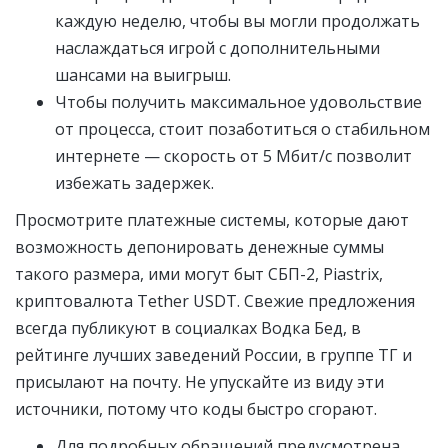
каждую неделю, чтобы вы могли продолжать
наслаждаться игрой с дополнительными
шансами на выигрыш.
Чтобы получить максимальное удовольствие
от процесса, стоит позаботиться о стабильном
интернете — скорость от 5 Мбит/с позволит
избежать задержек.
Просмотрите платежные системы, которые дают
возможность депонировать денежные суммы
такого размера, ими могут быт СБП-2, Piastrix,
криптовалюта Tether USDT. Свежие предложения
всегда публикуют в социалках Водка Бед, в
рейтинге лучших заведений России, в группе ТГ и
присылают на почту. Не упускайте из виду эти
источники, потому что коды быстро сгорают.
Для подробных обращений предусмотрена