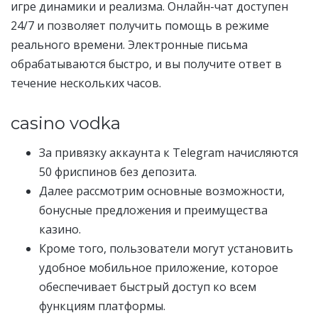
игре динамики и реализма. Онлайн-чат доступен
24/7 и позволяет получить помощь в режиме
реального времени. Электронные письма
обрабатываются быстро, и вы получите ответ в
течение нескольких часов.
casino vodka
За привязку аккаунта к Telegram начисляются
50 фриспинов без депозита.
Далее рассмотрим основные возможности,
бонусные предложения и преимущества
казино.
Кроме того, пользователи могут установить
удобное мобильное приложение, которое
обеспечивает быстрый доступ ко всем
функциям платформы.