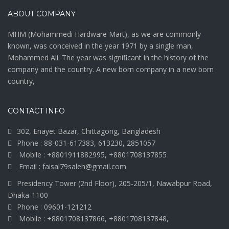
ABOUT COMPANY
MHM (Mohammedi Hardware Mart), as we are commonly
known, was conceived in the year 1971 by a single man,
Mohammed Ali. The year was significant in the history of the
company and the country. A new born company in a new born
country,
CONTACT INFO
302, Enayet Bazar, Chittagong, Bangladesh
Phone : 88-031-617383, 613230, 2851057
Mobile : +8801911882995, +8801708137855
Email : faisal79saleh@gmail.com
Presidency Tower (2nd Floor), 205-205/1, Nawabpur Road,
Dhaka-1100
Phone : 09601-121212
Mobile : +8801708137866, +8801708137848,