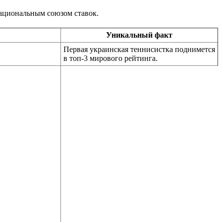
национальным союзом ставок.
Уникальный факт
Первая украинская теннисистка поднимется
в топ-3 мирового рейтинга.