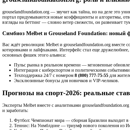
grouselandfoundation.org — звучит как тайна, но на деле это 
портал придумываются новые коэффициенты и алгоритмы, отве
взгляды на беттинг — словно ветер свежести, он развеивает т
Симбиоз Melbet и Grouseland Foundation: новый 
Вас ждёт революция: Melbet и grouselandfoundation.org вместе
котировками и лайфхаками. Интерфейс стал еще дружелюбнее,
основных фишек этого альянса:
Пульс рынка в реальном времени — мгновенные обновле
Интеграция с киберспортом и политическими событиями
Техподдержка 24/7 с номером
8 (800) 777-75-55
для жител
Эксклюзивные бонусы для новичков и VIP-челиков.
Прогнозы на спорт-2026: реальные став
Эксперты Melbet вместе с аналитиками grouselandfoundation.o
и заработать:
Футбол: Чемпионат мира — сборная Бразилии выходит в 
Теннис: На Уимблдоне — триумф нового поколения из И