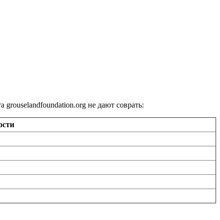
grouselandfoundation.org не дают соврать:
ости