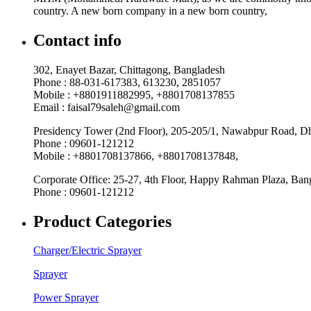
country. A new born company in a new born country,
Contact info
302, Enayet Bazar, Chittagong, Bangladesh
Phone : 88-031-617383, 613230, 2851057
Mobile : +8801911882995, +8801708137855
Email : faisal79saleh@gmail.com
Presidency Tower (2nd Floor), 205-205/1, Nawabpur Road, D
Phone : 09601-121212
Mobile : +8801708137866, +8801708137848,
Corporate Office: 25-27, 4th Floor, Happy Rahman Plaza, Ba
Phone : 09601-121212
Product Categories
Charger/Electric Sprayer
Sprayer
Power Sprayer