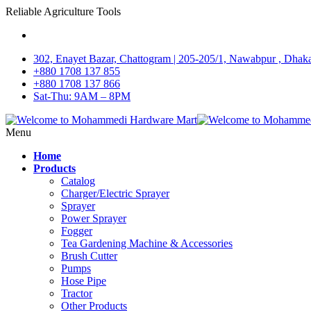
Reliable Agriculture Tools
302, Enayet Bazar, Chattogram | 205-205/1, Nawabpur , Dhak
+880 1708 137 855
+880 1708 137 866
Sat-Thu: 9AM – 8PM
Menu
Home
Products
Catalog
Charger/Electric Sprayer
Sprayer
Power Sprayer
Fogger
Tea Gardening Machine & Accessories
Brush Cutter
Pumps
Hose Pipe
Tractor
Other Products