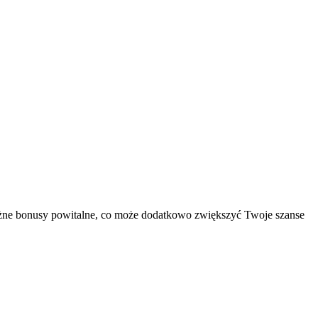
 różne bonusy powitalne, co może dodatkowo zwiększyć Twoje szanse