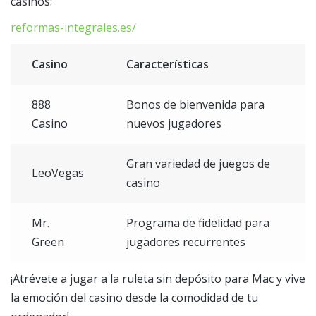
casinos:
reformas-integrales.es/
Casino
Características
888
Bonos de bienvenida para
Casino
nuevos jugadores
Gran variedad de juegos de
LeoVegas
casino
Mr.
Programa de fidelidad para
Green
jugadores recurrentes
¡Atrévete a jugar a la ruleta sin depósito para Mac y vive
la emoción del casino desde la comodidad de tu