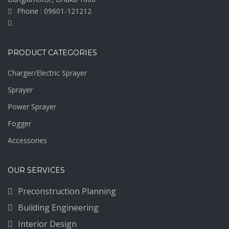
Phone : 09601-121212
PRODUCT CATEGORIES
Charger/Electric Sprayer
Sprayer
Power Sprayer
Fogger
Accessories
OUR SERVICES
Preconstruction Planning
Building Engineering
Interior Design