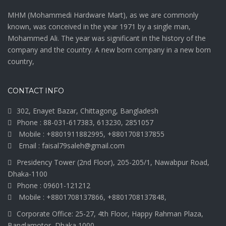
MHM (Mohammedi Hardware Mart), as we are commonly
known, was conceived in the year 1971 by a single man,
Mohammed Ali. The year was significant in the history of the
company and the country. A new born company in a new born
country,
CONTACT INFO
302, Enayet Bazar, Chittagong, Bangladesh
Phone : 88-031-617383, 613230, 2851057
Mobile : +8801911882995, +8801708137855
Email : faisal79saleh@gmail.com
Presidency Tower (2nd Floor), 205-205/1, Nawabpur Road,
Dhaka-1100
Phone : 09601-121212
Mobile : +8801708137866, +8801708137848,
Corporate Office: 25-27, 4th Floor, Happy Rahman Plaza,
Banglamotor, Dhaka 1000