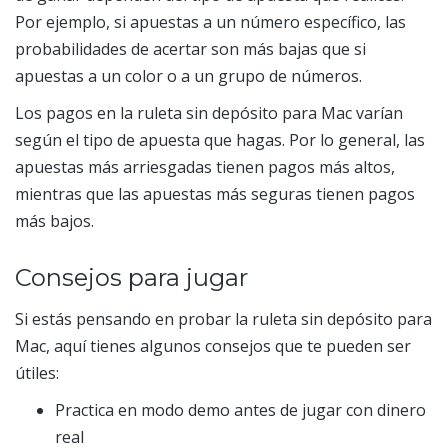
Por ejemplo, si apuestas a un número específico, las
probabilidades de acertar son más bajas que si
apuestas a un color o a un grupo de números.
Los pagos en la ruleta sin depósito para Mac varían
según el tipo de apuesta que hagas. Por lo general, las
apuestas más arriesgadas tienen pagos más altos,
mientras que las apuestas más seguras tienen pagos
más bajos.
Consejos para jugar
Si estás pensando en probar la ruleta sin depósito para
Mac, aquí tienes algunos consejos que te pueden ser
útiles:
Practica en modo demo antes de jugar con dinero
real