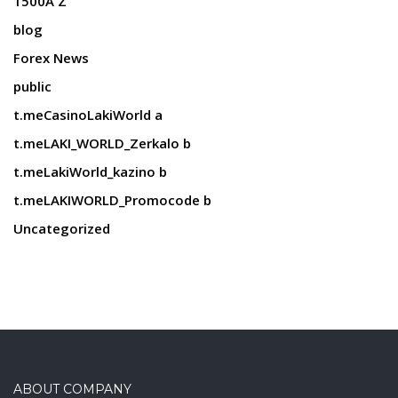
1500A Z
blog
Forex News
public
t.meCasinoLakiWorld a
t.meLAKI_WORLD_Zerkalo b
t.meLakiWorld_kazino b
t.meLAKIWORLD_Promocode b
Uncategorized
ABOUT COMPANY