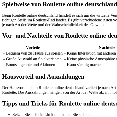
Spielweise von Roulette online deutschland
Beim Roulette online deutschland handelt es sich um die virtuelle Ver
richtigen Stelle im Roulette-Rad landet. Es gibt verschiedene Arten v
je nach Art der Wette und der Wahrscheinlichkeit des Gewinns.
Vor- und Nachteile von Roulette online de
Vorteile
Nachteile
– Bequem von zu Hause aus spielen
– Keine Interaktion mit anderen
– Große Auswahl an Spielvarianten
– Keine physische Atmosphäre e
– Bonusangebote und Aktionen
– Kann süchtig machen
Hausvorteil und Auszahlungen
Der Hausvorteil beim Roulette online deutschland variiert je nach Art
Roulette. Die Auszahlungen hängen von der Art der Wette ab, mit hö
Tipps und Tricks für Roulette online deut
Setzen Sie sich ein Limit und halten Sie sich daran