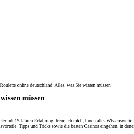
Roulette online deutschland: Alles, was Sie wissen müssen
e wissen müssen
ler mit 15 Jahren Erfahrung, freue ich mich, Ihnen alles Wissenswerte 
vorteile, Tipps und Tricks sowie die besten Casinos eingehen, in dene