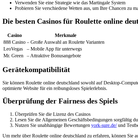
Verwenden Sie eine Strategie wie das Martingale System
Probieren Sie verschiedene Wetten aus, um Ihre Chancen zu m
Die besten Casinos für Roulette online deu
Casino
Merkmale
888 Casino
– Große Auswahl an Roulette Varianten
LeoVegas
– Mobile App für unterwegs
Mr. Green
– Attraktive Bonusangebote
Gerätekompatibilität
Sie können Roulette online deutschland sowohl auf Desktop-Computer
optimierte Website für ein reibungsloses Spielerlebnis.
Überprüfung der Fairness des Spiels
Überprüfen Sie die Lizenz des Casinos
Lesen Sie die Allgemeinen Geschäftsbedingungen sorgfältig du
Nutzen Sie unabhängige Bewertungen
york-sure.de/
und Testbe
Um mehr über Roulette online deutschland zu erfahren, können Sie a