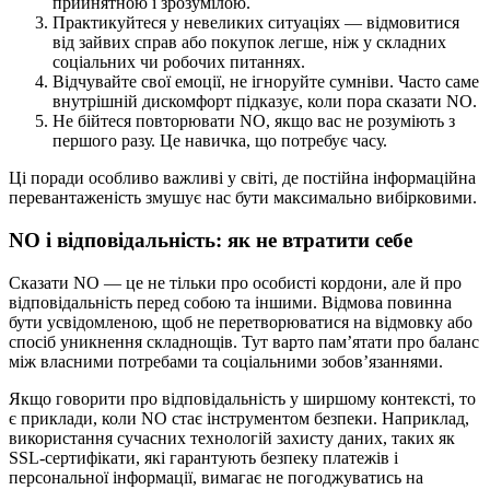
прийнятною і зрозумілою.
Практикуйтеся у невеликих ситуаціях — відмовитися
від зайвих справ або покупок легше, ніж у складних
соціальних чи робочих питаннях.
Відчувайте свої емоції, не ігноруйте сумніви. Часто саме
внутрішній дискомфорт підказує, коли пора сказати NO.
Не бійтеся повторювати NO, якщо вас не розуміють з
першого разу. Це навичка, що потребує часу.
Ці поради особливо важливі у світі, де постійна інформаційна
перевантаженість змушує нас бути максимально вибірковими.
NO і відповідальність: як не втратити себе
Сказати NO — це не тільки про особисті кордони, але й про
відповідальність перед собою та іншими. Відмова повинна
бути усвідомленою, щоб не перетворюватися на відмовку або
спосіб уникнення складнощів. Тут варто пам’ятати про баланс
між власними потребами та соціальними зобов’язаннями.
Якщо говорити про відповідальність у ширшому контексті, то
є приклади, коли NO стає інструментом безпеки. Наприклад,
використання сучасних технологій захисту даних, таких як
SSL-сертифікати, які гарантують безпеку платежів і
персональної інформації, вимагає не погоджуватись на