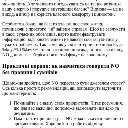
можливість. Але чи варто погоджуватись на те, що розчиняє
вашу енергію і порушує внутрішній баланс? Відмова — це не
відхід, а вибір на користь власного комфорту і цінностей.
Особисто я бачив, як багато хто змінює своє життя,
починаючи з простого “ні” зайвим справам. Щоб не заблукати
в хаосі сучасних обов’язків, варто вміти фільтрувати
інформацію, відсіювати зайве і не давати собі загубитися у
чужих проблемах. Так само, як у світі інтернет-технологій, де
%key2% і %key3% стали частиною повсякденного лексикону,
NO допомагає зберігати ясність і фокус на головному.
Практичні поради: як навчитися говорити NO
без провини і сумнівів
Що можна зробити, щоб NO перестало бути джерелом стресу?
Ось кілька простих рекомендацій, які допоможуть відточити
цю майстерність:
Починайте з аналізу своїх пріоритетів. Чітке розуміння,
що для вас важливо, допоможе відмовляти швидко та
без вагань.
Пам’ятайте про повагу — NO можна сказати ввічливо і
аргументовано. Хороший тон робить відмову