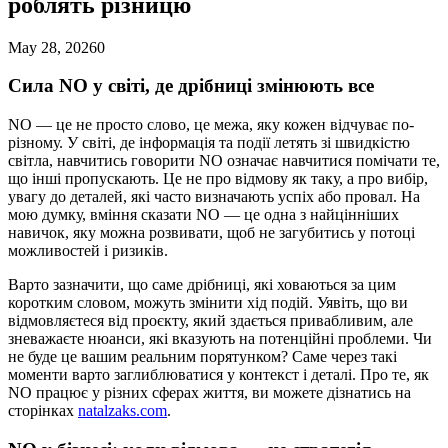
роблять різницю
May 28, 2026
0
Сила NO у світі, де дрібниці змінюють все
NO — це не просто слово, це межа, яку кожен відчуває по-
різному. У світі, де інформація та події летять зі швидкістю
світла, навчитись говорити NO означає навчитися помічати те,
що інші пропускають. Це не про відмову як таку, а про вибір,
увагу до деталей, які часто визначають успіх або провал. На
мою думку, вміння сказати NO — це одна з найцінніших
навичок, яку можна розвивати, щоб не загубитись у потоці
можливостей і ризиків.
Варто зазначити, що саме дрібниці, які ховаються за цим
коротким словом, можуть змінити хід подій. Уявіть, що ви
відмовляєтеся від проєкту, який здається привабливим, але
зневажаєте нюанси, які вказують на потенційні проблеми. Чи
не буде це вашим реальним порятунком? Саме через такі
моменти варто заглиблюватися у контекст і деталі. Про те, як
NO працює у різних сферах життя, ви можете дізнатись на
сторінках
natalzaks.com
.