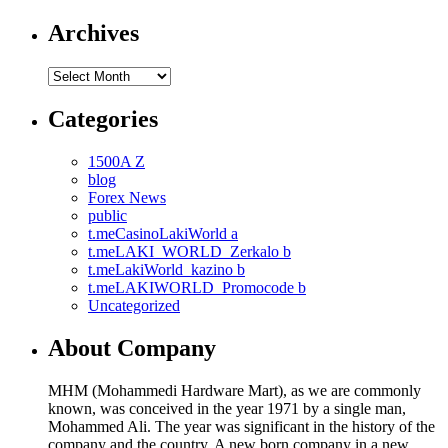
Archives
Archives
Categories
1500A Z
blog
Forex News
public
t.meCasinoLakiWorld a
t.meLAKI_WORLD_Zerkalo b
t.meLakiWorld_kazino b
t.meLAKIWORLD_Promocode b
Uncategorized
About Company
MHM (Mohammedi Hardware Mart), as we are commonly
known, was conceived in the year 1971 by a single man,
Mohammed Ali. The year was significant in the history of the
company and the country. A new born company in a new