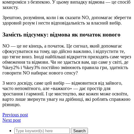
компроміси з безпекою. У цьому випадку відмова — це спосіб
захисту.
Зрештою, розуміння, коли і як сказати NO, допомагає зберегти
здоровий розум і нести відповідальність за власний вибір.
Замість підсумку: відмова як початок нового
NO — це не кінець, а початок. Це сигнал, який допомагає
сфокусуватися на тому, що дійсно важливо, і відпустити те,
що тягне вниз. Іноді найбільші відкриття приходять саме через
обмеження та відмови. Чи не здається вам, що саме у світі, де
%key2% і %key3% постійно змінюють правила гри, здатність
говорити NO набирає нового сенсу?
З мого досвіду, саме цей вибір — відмовитися від зайвого,
часто непомітного, але «важкого» — дає простір для
зростання і гармонії. І це мистецтво, яке кожен може освоїти,
варто лише звернути увагу на дрібниці, які роблять справжню
різницю.
Previous post
Next post