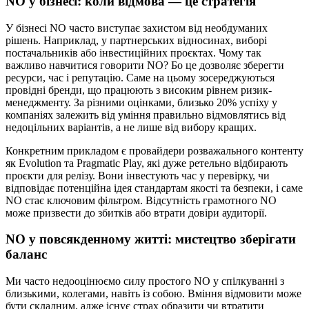
NO у бізнесі: коли відмова — це стратегія
У бізнесі NO часто виступає захистом від необдуманих
рішень. Наприклад, у партнерських відносинах, виборі
постачальників або інвестиційних проєктах. Чому так
важливо навчитися говорити NO? Бо це дозволяє зберегти
ресурси, час і репутацію. Саме на цьому зосереджуються
провідні бренди, що працюють з високим рівнем ризик-
менеджменту. За різними оцінками, близько 20% успіху у
компаніях залежить від уміння правильно відмовлятись від
недоцільних варіантів, а не лише від вибору кращих.
Конкретним прикладом є провайдери розважального контенту
як Evolution та Pragmatic Play, які дуже ретельно відбирають
проєкти для релізу. Вони інвестують час у перевірку, чи
відповідає потенційна ідея стандартам якості та безпеки, і саме
NO стає ключовим фільтром. Відсутність грамотного NO
може призвести до збитків або втрати довіри аудиторії.
NO у повсякденному житті: мистецтво зберігати
баланс
Ми часто недооцінюємо силу простого NO у спілкуванні з
близькими, колегами, навіть із собою. Вміння відмовити може
бути складним, адже існує страх образити чи втратити