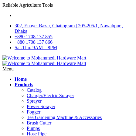
Reliable Agriculture Tools
302, Enayet Bazar, Chattogram | 205-205/1, Nawabpur ,
Dhaka
+880 1708 137 855
+880 1708 137 866
Sat-Thu: 9AM – 8PM
Menu
Home
Products
Catalog
Charger/Electric Sprayer
Sprayer
Power Sprayer
Fogger
Tea Gardening Machine & Accessories
Brush Cutter
Pumps
Hose Pipe