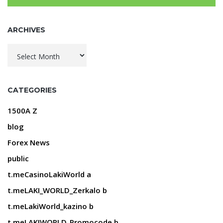
ARCHIVES
Archives
CATEGORIES
1500A Z
blog
Forex News
public
t.meCasinoLakiWorld a
t.meLAKI_WORLD_Zerkalo b
t.meLakiWorld_kazino b
t.meLAKIWORLD_Promocode b