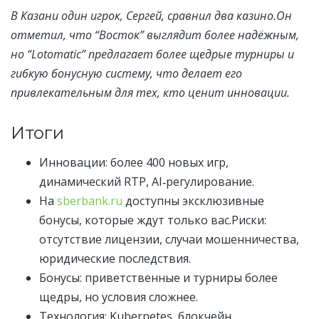
В Казани один игрок, Сергей, сравнил два казино.Он
отметил, что “Восток” выглядит более надёжным,
но “Lotomatic” предлагает более щедрые турниры и
гибкую бонусную систему, что делает его
привлекательным для тех, кто ценит инновации.
Итоги
Инновации: более 400 новых игр,
динамический RTP, AI‑регулирование.
На
sberbank.ru
доступны эксклюзивные
бонусы, которые ждут только вас.Риски:
отсутствие лицензии, случаи мошенничества,
юридические последствия.
Бонусы: приветственные и турниры более
щедры, но условия сложнее.
Технология: Kubernetes, блокчейн,