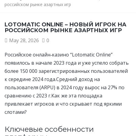
российском рынке азартных игр
LOTOMATIC ONLINE – НОВЫЙ ИГРОК НА
РОССИЙСКОМ РЫНКЕ АЗАРТНЫХ ИГР
May 28, 2026
0
Российское онлайн‑казино “Lotomatic Online”
появилось в начале 2023 года и уже успело собрать
более 150 000 зарегистрированных пользователей
к середине 2024 года.Средний доход на
пользователя (ARPU) в 2024 году вырос на 27% по
сравнению с 2023 г.Как же эта площадка
привлекает игроков и что скрывает под яркими
слотами?
Ключевые особенности