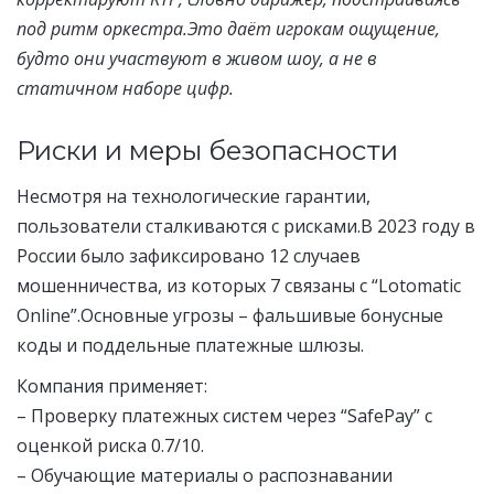
под ритм оркестра.Это даёт игрокам ощущение,
будто они участвуют в живом шоу, а не в
статичном наборе цифр.
Риски и меры безопасности
Несмотря на технологические гарантии,
пользователи сталкиваются с рисками.В 2023 году в
России было зафиксировано 12 случаев
мошенничества, из которых 7 связаны с “Lotomatic
Online”.Основные угрозы – фальшивые бонусные
коды и поддельные платежные шлюзы.
Компания применяет:
– Проверку платежных систем через “SafePay” с
оценкой риска 0.7/10.
– Обучающие материалы о распознавании