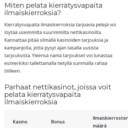
Miten pelata kierrätysvapaita
ilmaiskierroksia?
Kierrätysvapaita ilmaiskierroksia tarjoavia pelejä voi
löytää useimmilta suurimmilta nettikasinoilta.
Kannattaa pitää silmällä kasinoiden tarjouksia ja
kampanjoita, jotta pysyt ajan tasalla uusista
tarjouksista. Yleensä nämä tarjoukset voi lunastaa
esimerkiksi tallettamalla tietyllä summalla rahaa
tililleen.
Parhaat nettikasinot, joissa voit
pelata kierrätysvapaita
ilmaiskierroksia
Ilmaiskierroste
Kasino
Bonus
määrä