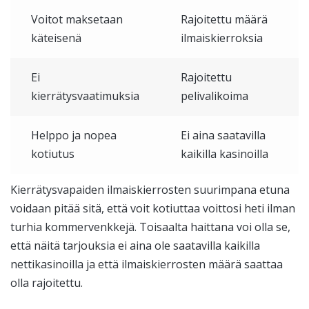
Voitot maksetaan
Rajoitettu määrä
käteisenä
ilmaiskierroksia
Ei
Rajoitettu
kierrätysvaatimuksia
pelivalikoima
Helppo ja nopea
Ei aina saatavilla
kotiutus
kaikilla kasinoilla
Kierrätysvapaiden ilmaiskierrosten suurimpana etuna
voidaan pitää sitä, että voit kotiuttaa voittosi heti ilman
turhia kommervenkkejä. Toisaalta haittana voi olla se,
että näitä tarjouksia ei aina ole saatavilla kaikilla
nettikasinoilla ja että ilmaiskierrosten määrä saattaa
olla rajoitettu.