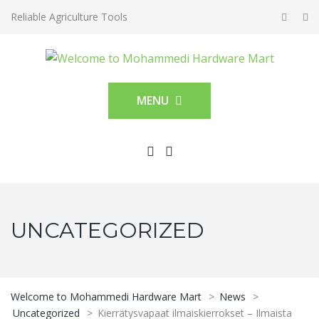
Reliable Agriculture Tools
MENU
UNCATEGORIZED
Welcome to Mohammedi Hardware Mart
>
News
>
Uncategorized
>
Kierrätysvapaat ilmaiskierrokset – Ilmaista