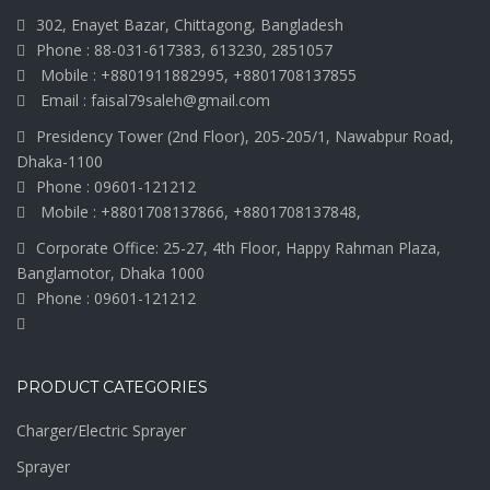
302, Enayet Bazar, Chittagong, Bangladesh
Phone : 88-031-617383, 613230, 2851057
Mobile : +8801911882995, +8801708137855
Email : faisal79saleh@gmail.com
Presidency Tower (2nd Floor), 205-205/1, Nawabpur Road,
Dhaka-1100
Phone : 09601-121212
Mobile : +8801708137866, +8801708137848,
Corporate Office: 25-27, 4th Floor, Happy Rahman Plaza,
Banglamotor, Dhaka 1000
Phone : 09601-121212
PRODUCT CATEGORIES
Charger/Electric Sprayer
Sprayer