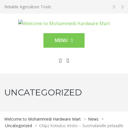
Reliable Agriculture Tools
MENU
UNCATEGORIZED
Welcome to Mohammedi Hardware Mart
>
News
>
Uncategorized
>
Chipz Kotiutus Kesto – Suomalaisille pelaajille