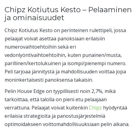
Chipz Kotiutus Kesto – Pelaaminen
ja ominaisuudet
Chipz Kotiutus Kesto on perinteinen rulettipeli, jossa
pelaajat voivat asettaa panoksiaan erilaisiin
numerovaihtoehtoihin sekä eri
vedonlyöntivaihtoehtoihin, kuten punainen/musta,
parillinen/kertolukuinen ja isompi/pienempi numero.
Peli tarjoaa jännitystä ja mahdollisuuden voittaa jopa
moninkertaisesti panoksensa takaisin.
Pelin House Edge on tyypillisesti noin 2,7%, mikä
tarkoittaa, että talolla on pieni etu pelaajaan
verrattuna. Pelaajat voivat kuitenkin
Chipz
hyödyntää
erilaisia strategioita ja panostusjärjestelmiä
optimoidakseen voittomahdollisuuksiaan pelin aikana.