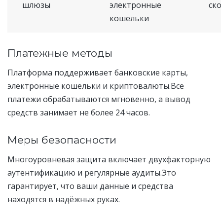
шлюзы
электронные
ск
кошельки
Платежные методы
Платформа поддерживает банковские карты,
электронные кошельки и криптовалюты.Все
платежи обрабатываются мгновенно, а вывод
средств занимает не более 24 часов.
Меры безопасности
Многоуровневая защита включает двухфакторную
аутентификацию и регулярные аудиты.Это
гарантирует, что ваши данные и средства
находятся в надёжных руках.