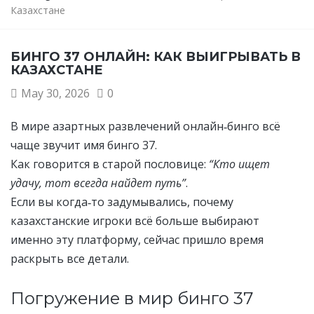
Казахстане
БИНГО 37 ОНЛАЙН: КАК ВЫИГРЫВАТЬ В
КАЗАХСТАНЕ
May 30, 2026
0
В мире азартных развлечений онлайн‑бинго всё
чаще звучит имя бинго 37.
Как говорится в старой пословице:
“Кто ищет
удачу, тот всегда найдет путь”
.
Если вы когда‑то задумывались, почему
казахстанские игроки всё больше выбирают
именно эту платформу, сейчас пришло время
раскрыть все детали.
Погружение в мир бинго 37