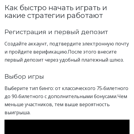
Как быстро начать играть и
какие стратегии работают
Регистрация и первый депозит
Создайте аккаунт, подтвердите электронную почту
и пройдите верификацию.После этого внесите
первый депозит через удобный платежный шлюз.
Выбор игры
Выберите тип бинго: от классического 75‑билетного
до 90‑билетного с дополнительными бонусами.Чем
меньше участников, тем выше вероятность
выигрыша.