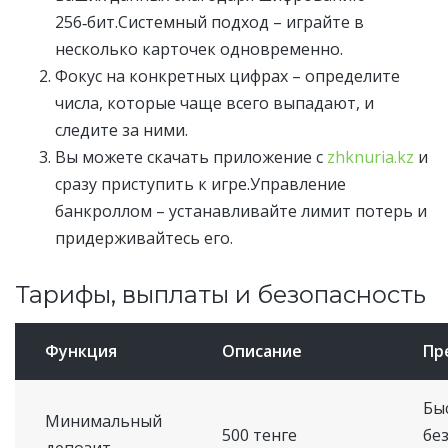
256‑бит.Системный подход – играйте в
несколько карточек одновременно.
Фокус на конкретных цифрах – определите
числа, которые чаще всего выпадают, и
следите за ними.
Вы можете скачать приложение с
zhknuria.kz
и
сразу приступить к игре.Управление
банкроллом – устанавливайте лимит потерь и
придерживайтесь его.
Тарифы, выплаты и безопасность
Функция
Описание
Пр
Бы
Минимальный
500 тенге
бе